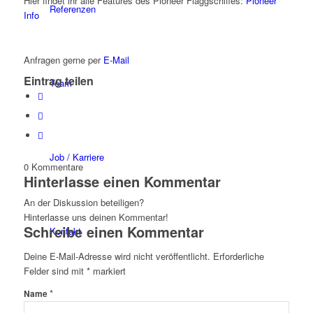
Hier findet ihr alle Features des Pioneer Flaggschiffes:
Pioneer
Referenzen
Info
Anfragen gerne per
E-Mail
Eintrag teilen
Team
Job / Karriere
0
Kommentare
Hinterlasse einen Kommentar
An der Diskussion beteiligen?
Hinterlasse uns deinen Kommentar!
Schreibe einen Kommentar
Kontakt
Deine E-Mail-Adresse wird nicht veröffentlicht.
Erforderliche
Felder sind mit
*
markiert
*
Name
Leistungen