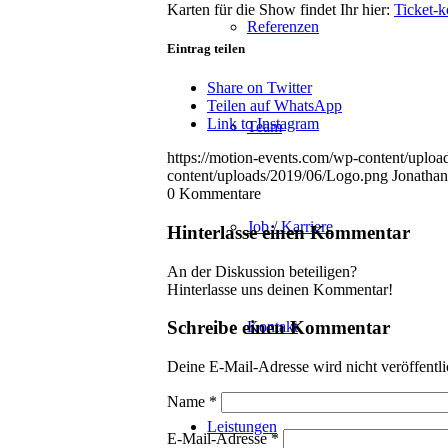
Karten für die Show findet Ihr hier:
Ticket-
Referenzen
Eintrag teilen
Share on Twitter
Teilen auf WhatsApp
Link to Instagram
Team
https://motion-events.com/wp-content/uplo
content/uploads/2019/06/Logo.png
Jonathan
0
Kommentare
Job / Karriere
Hinterlasse einen Kommentar
An der Diskussion beteiligen?
Hinterlasse uns deinen Kommentar!
Schreibe einen Kommentar
Kontakt
Deine E-Mail-Adresse wird nicht veröffentli
Name
*
Leistungen
E-Mail-Adresse
*