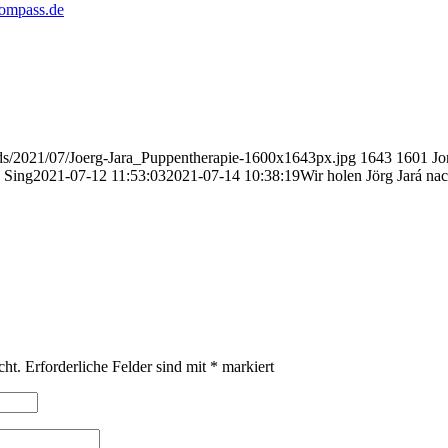
kompass.de
ads/2021/07/Joerg-Jara_Puppentherapie-1600x1643px.jpg
1643
1601
Jo
 Sing
2021-07-12 11:53:03
2021-07-14 10:38:19
Wir holen Jörg Jará na
cht.
Erforderliche Felder sind mit
*
markiert